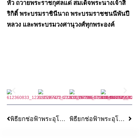
หัว ถวายพระราชกุศลแด่ สมเด็จพระนางเจ้าสิ
ริกิติ์ พระบรมราชินีนาถ พระบรมราชชนนีพันปี
หลวง และพระบรมวงศานุวงศ์ทุกพระองค์
พิธียกช่อฟ้าพระอุโบสถ วัดไทยพุทธคยา เจ้าภาพโดยบริษัท Global Food Supply จำกัด และคณะ
พิธียกช่อฟ้าพระอุโบสถ วัดไทยพุทธคยา เจ้าภาพโดยคณะ ดร. วิรไท สันติประภพ