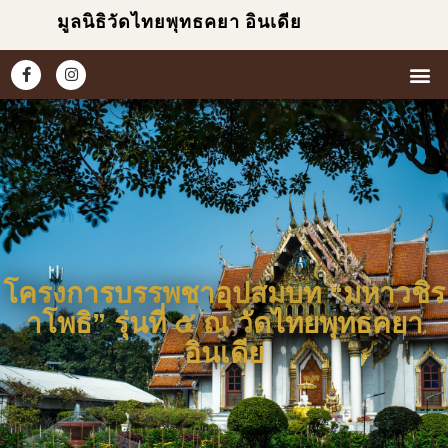
มูลนิธิวัดไทยพุทธคยา อินเดีย
หน้าแ
เกี่ยวกับเร
ข่าวแ
ประมวล
โครงการบรรพชาอุปสมบท “มหาวชิร
าโพธิ” รุ่นที่ ๕ ณ วัดไทยพุทธคยา
อินเดีย