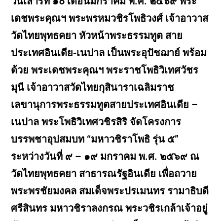
วันเสาร์ที่ ๑๐ เดือนมกราคม พ.ศ. ๒๕๖๙ พระ
เดชพระคุณฯ พระพรหมวชิรโพธิวงศ์ เจ้าอาวาส
วัดไทยพุทธคยา หัวหน้าพระธรรมทูต สาย
ประเทศอินเดีย-เนปาล เป็นพระอุปัชฌาย์ พร้อม
ด้วย พระเดชพระคุณฯ พระราชโพธิวิเทศวัชร
มุนี เจ้าอาวาสวัดไทยกุสินาราเฉลิมราช
เลขานุการพระธรรมทูตสายประเทศอินเดีย –
เนปาล พระโพธิวิเทศวชิรสิริ จัดโครงการ
บรรพชาอุปสมบท “มหาวชิราโพธิ รุ่น ๕”
ระหว่างวันที่ ๙ – ๑๙ มกราคม พ.ศ. ๒๕๖๙ ณ
วัดไทยพุทธคยา สาธารณรัฐอินเดีย เพื่อถวาย
พระพรชัยมงคล สมเด็จพระปรเมนทร รามาธิบดี
ศรีสินทร มหาวชิราลงกรณ พระวชิรเกล้าเจ้าอยู่