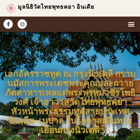
มูลนิธิวัดไทยพุทธคยา อินเดีย
หน้าแ
เกี่ยวกับเร
ข่าวแ
ประมวล
เอกอัครราชทูต ณ กรุงนิวเดลี กราบ
นมัสการพระเดชพระคุณและถวาย
ภัตตาหารเพลแด่พระพรหมวชิรโพธิ
วงศ์ เจ้าอาวาสวัดไทยพุทธคยา
หัวหน้าพระธรรมทูตสายประเทศ
อินเดีย-เนปาล ในโอกาสเดินทาง
เยือนกรุงนิวเดลี