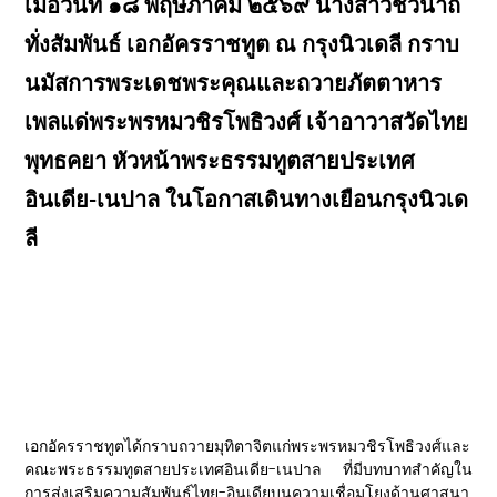
เมื่อวันที่ ๑๘ พฤษภาคม ๒๕๖๙ นางสาวชวนาถ
ทั่งสัมพันธ์ เอกอัครราชทูต ณ กรุงนิวเดลี กราบ
นมัสการพระเดชพระคุณและถวายภัตตาหาร
เพลแด่พระพรหมวชิรโพธิวงศ์ เจ้าอาวาสวัดไทย
พุทธคยา หัวหน้าพระธรรมทูตสายประเทศ
อินเดีย-เนปาล ในโอกาสเดินทางเยือนกรุงนิวเด
ลี
เอกอัครราชทูตได้กราบถวายมุทิตาจิตแก่พระพรหมวชิรโพธิวงศ์และ
คณะพระธรรมทูตสายประเทศอินเดีย-เนปาล ที่มีบทบาทสำคัญใน
การส่งเสริมความสัมพันธ์ไทย-อินเดียบนความเชื่อมโยงด้านศาสนา