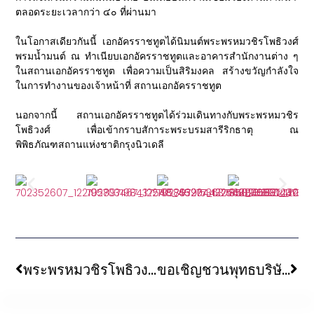
ตลอดระยะเวลากว่า ๔๐ ที่ผ่านมา
ในโอกาสเดียวกันนี้ เอกอัครราชทูตได้นิมนต์พระพรหมวชิรโพธิวงศ์
พรมน้ำมนต์ ณ ทำเนียบเอกอัครราชทูตและอาคารสำนักงานต่าง ๆ
ในสถานเอกอัครราชทูต เพื่อความเป็นสิริมงคล สร้างขวัญกำลังใจ
ในการทำงานของเจ้าหน้าที่
สถานเอกอัครราชทูต
นอกจากนี้ สถานเอกอัครราชทูตได้ร่วมเดินทางกับพระพรหมวชิร
โพธิวงศ์ เพื่อเข้ากราบสัการะพระบรมสารีริกธาตุ ณ
พิพิธภัณฑสถานแห่งชาติกรุงนิวเดลี
พระพรหมวชิรโพธิวงศ์ หัวหน้าพระธรรมทูตสายประเทศอินเดีย-เนปาล พร้อมคณะพระธรรมทูต ร่วมงานประเพณีเปลี่ยนผ้าครองสรีระ ครูบาเจ้าชัยยะวงศาพัฒนา จ.ลำพูน
ขอเชิญชวนพุทธบริษัท กราบสักการะ พระบรมสารีริกธาตุ จากประเทศอินเดีย ประดิษฐานชั่วคราว ภายในพระมหาเจดีย์พุทธคยา เนื่องในโอกาสวันวิสาขบูชา-วันอัฏฐมีบูชา