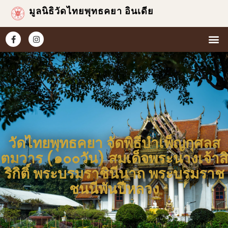
มูลนิธิวัดไทยพุทธคยา อินเดีย
หน้าแ
เกี่ยวกับเร
ข่าวแ
ประมวล
วัดไทยพุทธคยา จัดพิธีบำเพ็ญกุศลส
ตมวาร (๑๐๐วัน) สมเด็จพระนางเจ้าสิ
ริกิติ์ พระบรมราชินีนาถ พระบรมราช
ชนนีพันปีหลวง