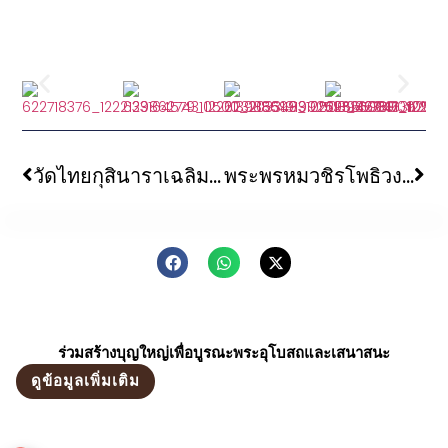
วัดไทยกุสินาราเฉลิมราชย์ จัดพิธีบำเพ็ญกุศลสตมวาร (๑๐๐วัน) สมเด็จพระนางเจ้าสิริกิติ์ พระบรมราชินีนาถ พระบรมราชชนนีพันปีหลวง
พระพรหมวชิรโพธิวงศ์ เจ้าอาวาสวัดไทยพุทธคยา จัดพิธียกช่อฟ้าอุโบสถ ในวันพระที่ ๑๐ กุมภาพันธ์ ๒๕๖๙ ณ วัดไทยพุทธคยา รัฐพิหาร สาธารณรัฐอินเดีย
ร่วมสร้างบุญใหญ่เพื่อบูรณะพระอุโบสถและเสนาสนะ
ดูข้อมูลเพิ่มเติม