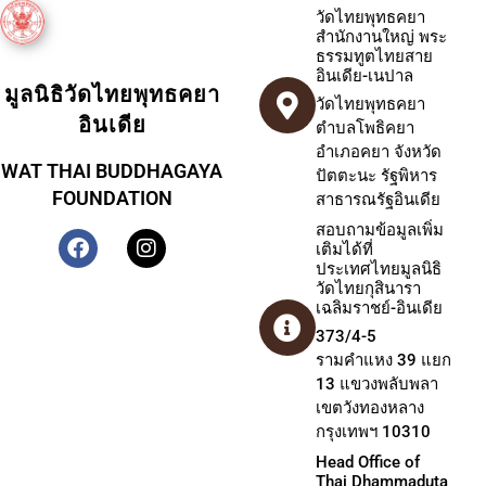
วัดไทยพุทธคยา
สำนักงานใหญ่ พระ
ธรรมทูตไทยสาย
อินเดีย-เนปาล
มูลนิธิวัดไทยพุทธคยา
วัดไทยพุทธคยา
อินเดีย
ตำบลโพธิคยา
อำเภอคยา จังหวัด
WAT THAI BUDDHAGAYA
ปัตตะนะ รัฐพิหาร
FOUNDATION
สาธารณรัฐอินเดีย
สอบถามข้อมูลเพิ่ม
เติมได้ที่
ประเทศไทยมูลนิธิ
วัดไทยกุสินารา
เฉลิมราชย์-อินเดีย
373/4-5
รามคำแหง 39 แยก
13 แขวงพลับพลา
เขตวังทองหลาง
กรุงเทพฯ 10310
Head Office of
Thai Dhammaduta