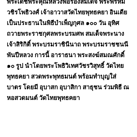
พระเดชพระคุณหลวงพ่อรองสมเด็จ พระพรหม
วชิรโพธิวงศ์ เจ้าอาวาสวัดไทยพุทธคยา อินเดีย
เป็นประธานในพิธีบำเพ็ญกุศล ๑๐๐ วัน อุทิศ
ถวายพระราชกุศลพระบรมศพ สมเด็จพระนาง
เจ้าสิริกิติ์ พระบรมราชินีนาถ พระบรมราชชนนี
พันปีหลวง การนี้ อาราธนา พระสงฆ์สมณศักดิ์
๑๐ รูป นำโดยพระโพธิวิเทศวัชรวิสุทธิ์ วัดไทย
พุทธคยา สวดพระพุทธมนต์ พร้อมทำบุญใส่
บาตร โดยมี อุบาสก อุบาสิกา สาธุชน ร่วมพิธี ณ
หอสวดมนต์ วัดไทยพุทธคยา