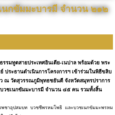
วชเนกขัมมะบารมี จำนวน ๒๑๒
ธรรมทูตสายประเทศอินเดีย-เนปาล พร้อมด้วย พระ
ารย์ ประธานดำเนินการโครงการฯ เข้าร่วมในพิธีขลิบ
ว ณ วัดสุวรรณภูมิพุทธชยันตี จังหวัดสมุทรปราการ
วชเนกขัมมะบารมี จำนวน ๔๕ คน รวมทั้งสิ้น
ับการบรรพชาอุปสมบท บวชชีพรหมโพธิ และบวชเนกขัมมะพรหม