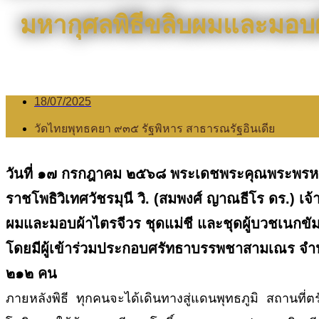
มหากุศลพิธีขลิบผมและมอบผ
18/07/2025
วัดไทยพุทธคยา ๙๓๕​ รัฐพิหาร สาธารณรัฐอินเดีย
วันที่ ๑๗ กรกฎาคม ๒๕๖๘ พระเดชพระคุณพระพรหมว
ราชโพธิวิเทศวัชรมุนี วิ. (สมพงศ์ ญาณธีโร ดร.) 
ผมและมอบผ้าไตรจีวร ชุดแม่ชี และชุดผู้บวชเนกขัม
โดยมีผู้เข้าร่วมประกอบศรัทธาบรรพชาสามเณร จำ
๒๑๒ คน
ภายหลังพิธี ทุกคนจะได้เดินทางสู่แดนพุทธภูมิ สถานที