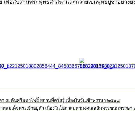
ย เพื่อสืบสานพระพุทธศาสนาและถวายเป็นพุทธบูชาอย่างยิ่
 ณ ต้นศรีมหาโพธิ์ สถานที่ตรัสรู้ เนื่องในวันเข้าพรรษา ๒๕๖๘
าทสมเด็จพระเจ้าอยู่หัว เนื่องในโอกาสมหามงคลเฉลิมพระชนมพรรษ