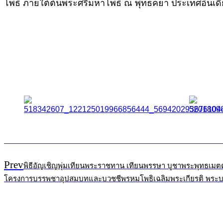
โพธิ ภายใต้ต้นพระศรีมหาโพธิ์ ณ พุทธคยา ประเทศอินเดี
Prev
พิธีอัญเชิญพุ่มเทียนพระราชทาน เทียนพรรษา บูชาพระพุทธเมตตา
โครงการบรรพชาอุปสมบทและบวชชีพรหมโพธิเฉลิมพระเกียรติ พระบ