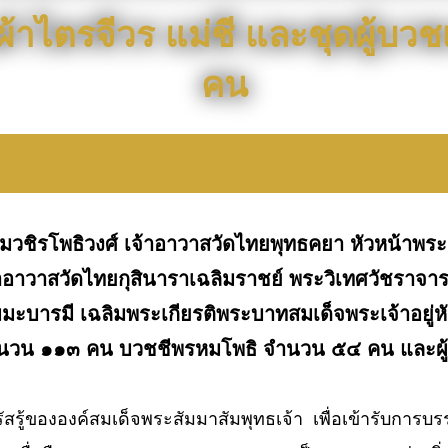
้าไตรจีวร แม่ชี และชุดผู้บ
คน
ชิรโพธิวงศ์ เจ้าอาวาสวัดไทยพุทธคยา หัวหน้าพระ
เจ้าอาวาสวัดไทยกุสินาราเฉลิมราชย์ พระวิเทศวัชราจ
มะบารมี เฉลิมพระเกียรติพระบาทสมเด็จพระเจ้าอยู่หั
นวน ๑๑๓ คน บวชชีพรหมโพธิ จำนวน ๕๔ คน และผู้บ
่ตรัสรู้ขององค์สมเด็จพระสัมมาสัมพุทธเจ้า เพื่อเข้าร