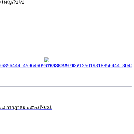
งใหญ่สืบไป
Next
า ๒๘ กรกฎาคม ๒๕๖๘