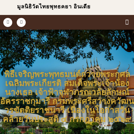
มูลนิธิวัดไทยพุทธคยา อินเดีย
หน้
เกี่ยวก
ข่า
ประม
พิธีเจริญพระพุทธมนต์ถวายพระกุศล
เฉลิมพระเกียรติ สมเด็จพระเจ้าน้อง
นางเธอ เจ้าฟ้าจุฬาภรณวลัยลักษณ์
อัครราชกุมารี กรมพระศรีสวางควัฒน
วรขัตติยราชนารี เนื่องในโอกาสวัน
คล้ายวันประสูติ ๔ กรกฎาคม ๒๕๖๙