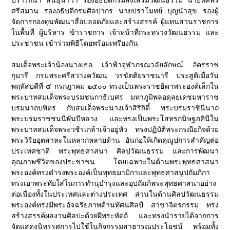
ปรารถนา สินธุนาวา รองอธิบดีกรมส่งเสริมวัฒนธรรม นายทศพร
ศรีสมาน รองอธิบดีกรมศิลปากร นายปราโมทย์ บุญนำสุข รองผู้
จัดการกองทุนพัฒนาสื่อปลอดภัยและสร้างสรรค์ ผู้แทนส่วนราชการ
ในพื้นที่ ผู้บริหาร ข้าราชการ เจ้าหน้าที่กระทรวงวัฒนธรรม และ
ประชาชน เข้าร่วมพิธีโดยพร้อมเพรียงกัน
สมเด็จพระเจ้าน้องนางเธอ เจ้าฟ้าจุฬาภรณวลัยลักษณ์ อัครราช
กุมารี กรมพระศรีสวางควัฒน วรขัตติยราชนารี ประสูติเมื่อวัน
พฤหัสบดีที่ ๔ กรกฎาคม ๒๕๐๐ ทรงเป็นพระราชธิดาพระองค์เล็กใน
พระบาทสมเด็จพระบรมชนกาธิเบศร มหาภูมิพลอดุลยเดชมหาราช
บรมนาถบพิตร กับสมเด็จพระนางเจ้าสิริกิติ์ พระบรมราชินีนาถ
พระบรมราชชนนีพันปีหลวง และทรงเป็นพระโสทรกนิษฐภคินีใน
พระบาทสมเด็จพระวชิรเกล้าเจ้าอยู่หัว ทรงปฏิบัติพระกรณียกิจด้วย
พระวิริยอุตสาหะในหลากหลายด้าน อันก่อให้เกิดคุณูปการสำคัญต่อ
ประเทศชาติ พระพุทธศาสนา ศิลปวัฒนธรรม และการพัฒนา
คุณภาพชีวิตของประชาชน โดยเฉพาะในด้านพระพุทธศาสนา
พระองค์ทรงดำรงพระองค์เป็นพุทธมามิกาและพุทธศาสนูปถัมภิกา
ทรงเอาพระทัยใส่ในการทำนุบำรุงและอุปถัมภ์พระพุทธศาสนาอย่าง
ต่อเนื่องทั้งในประเทศและต่างประเทศ ส่วนในด้านศิลปวัฒนธรรม
พระองค์ทรงมีพระอัจฉริยภาพด้านทัศนศิลป์ สาขาจิตรกรรม ทรง
สร้างสรรค์ผลงานศิลปะด้วยฝีพระหัตถ์ และทรงนำรายได้จากการ
จัดแสดงนิทรรศการไปใช้ในกิจกรรมสาธารณประโยชน์ พร้อมทั้ง