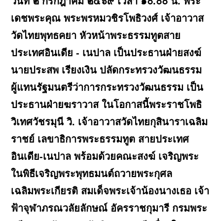
วันที่ ๒ กรกฎาคม ๒๕๖๙ เวลา ๑๐.๐๐ น. พระ
เดชพระคุณ พระพรหมวชิรโพธิวงศ์ เจ้าอาวาส
วัดไทยพุทธคยา หัวหน้าพระธรรมทูตสาย
ประเทศอินเดีย - เนปาล เป็นประธานฝ่ายสงฆ์
นายประสพ เรียงเงิน ปลัดกระทรวงวัฒนธรรม
ผู้แทนรัฐมนตรีว่าการกระทรวงวัฒนธรรม เป็น
ประธานฝ่ายฆราวาส ในโอกาสนี้พระราชโพธิ
วิเทศวัชรมุนี วิ. เจ้าอาวาสวัดไทยกุสินาราเฉลิม
ราชย์ เลขาธิการพระธรรมทูต สายประเทศ
อินเดีย-เนปาล พร้อมด้วยคณะสงฆ์ เจริญพระ
ในพิธีเจริญพระพุทธมนต์ถวายพระกุศล
เฉลิมพระเกียรติ สมเด็จพระเจ้าน้องนางเธอ เจ้า
ฟ้าจุฬาภรณวลัยลักษณ์ อัครราชกุมารี กรมพระ