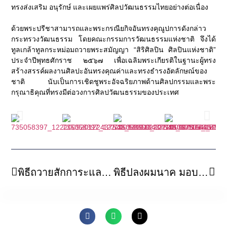
ทรงส่งเสริม อนุรักษ์ และเผยแพร่ศิลปวัฒนธรรมไทยอย่างต่อเนื่อง
ด้วยพระปรีชาสามารถและพระกรณียกิจอันทรงคุณูปการดังกล่าว
กระทรวงวัฒนธรรม โดยคณะกรรมการวัฒนธรรมแห่งชาติ จึงได้
ทูลเกล้าทูลกระหม่อมถวายพระสมัญญา “สิริศิลปิน ศิลปินแห่งชาติ”
ประจำปีพุทธศักราช ๒๕๖๗ เพื่อเฉลิมพระเกียรติในฐานะผู้ทรง
สร้างสรรค์ผลงานศิลปะอันทรงคุณค่าและทรงธำรงอัตลักษณ์ของ
ชาติ นับเป็นการเชิดชูพระอัจฉริยภาพด้านศิลปกรรมและพระ
กรุณาธิคุณที่ทรงมีต่อวงการศิลปวัฒนธรรมของประเทศ
พิธีถวายสักการะและอัญเชิญพระมหามัยมุนีพระพุทธรูปศักดิ์สิทธิ์ประเทศเมียนมาร์ มาประดิษฐาน ณ วัดสุวรรณภูมิพุทธชยันตี
พิธีปลงผมนาค มอบบริขาร โครงการบวชเรียนพระกรรมฐาน ณ แดนพุทธภูมิ รุ่นที่ ๒ (หลักสูตร ๑ เดือน)