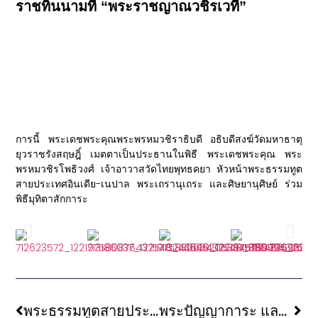
ราชทินนามที่ “พระราชญาณวชิรเวที”
การนี้ พระเดชพระคุณพระพรหมวชิราธิบดี อธิบดีสงฆ์วัดมหาธาตุ
ยุวราชรังสฤษฎิ์ เมตตาเป็นประธานในพิธี พระเดชพระคุณ พระ
พรหมวชิรโพธิวงศ์ เจ้าอาวาสวัดไทยพุทธคยา หัวหน้าพระธรรมทูต
สายประเทศอินเดีย-เนปาล พระเถรานุเถระ และศิษยานุศิษย์ ร่วม
พิธีมุทิตาสักการะ
พระธรรมทูตสายประเทศอินเดีย-เนปาล จัดพิธีเจริญพระพุทธมนต์ เจริญจิตภาวนาถวายเป็นพระราชกุศลแด่สมเด็จพระเจ้าพระบรมราชินี เนื่องในวันเฉลิมพระชนมพรรษา ๔ รอบ
พระปัญญาการะ และคณะพระสงฆ์ผู้จาริกธุดงค์ธรรมยาตรา ในสหรัฐอเมริกา ภายใต้โครงการ “จาริกเพื่อสันติภาพโลก” (Walk For Peace) พร้อมด้วย “Aloka” สุนัขแห่งสันติภาพ เข้าถวายสักการะพระพรหมวชิรโพธิวงศ์ ณ วัดสุวรรณภูมิพุทธชยันตี