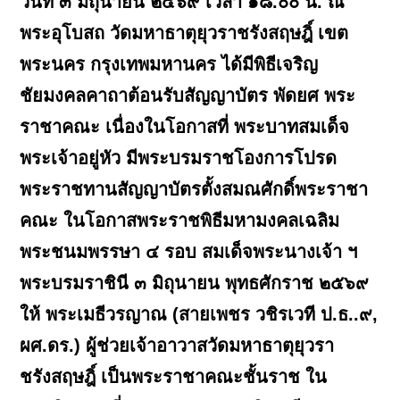
วันที่ ๓ มิถุนายน ๒๕๖๙ เวลา ๑๘.๐๐ น. ณ
พระอุโบสถ วัดมหาธาตุยุวราชรังสฤษฎิ์ เขต
พระนคร กรุงเทพมหานคร ได้มีพิธีเจริญ
ชัยมงคลคาถาต้อนรับสัญญาบัตร พัดยศ พระ
ราชาคณะ เนื่องในโอกาสที่ พระบาทสมเด็จ
พระเจ้าอยู่หัว มีพระบรมราชโองการโปรด
พระราชทานสัญญาบัตรตั้งสมณศักดิ์พระราชา
คณะ ในโอกาสพระราชพิธีมหามงคลเฉลิม
พระชนมพรรษา ๔ รอบ สมเด็จพระนางเจ้า ฯ
พระบรมราชินี ๓ มิถุนายน พุทธศักราช ๒๕๖๙
ให้ พระเมธีวรญาณ (สายเพชร วชิรเวที ป.ธ..๙,
ผศ.ดร.) ผู้ช่วยเจ้าอาวาสวัดมหาธาตุยุวรา
ชรังสฤษฎิ์ เป็นพระราชาคณะชั้นราช ใน