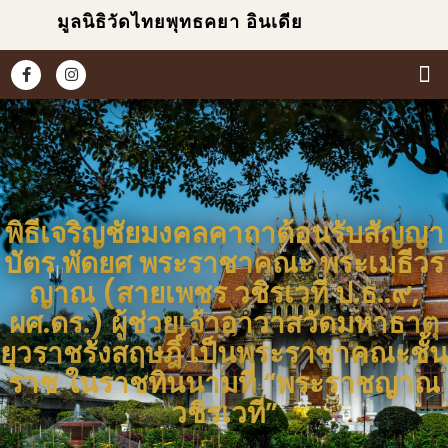
มูลนิธิวัดไทยพุทธคยา อินเดีย
หน้
เกี่ยวก
ข่า
ประม
พิธีเจริญชัยมงคลคาถาต้อนรับสัญญา
บัตร พัดยศ พระราชาคณะ พระเมธีวร
ญาณ (สายเพชร วชิรเวที ป.ธ..๙,
ผศ.ดร.) ผู้ช่วยเจ้าอาวาสวัดมหาธาตุ
ยุวราชรังสฤษฎิ์ เป็นพระราชาคณะชั้น
ราช ในราชทินนามที่ “พระราชญาณ
วชิรเวที”