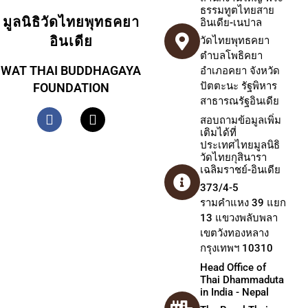
ธรรมทูตไทยสาย
มูลนิธิวัดไทยพุทธคยา
อินเดีย-เนปาล
อินเดีย
วัดไทยพุทธคยา
ตำบลโพธิคยา
WAT THAI BUDDHAGAYA
อำเภอคยา จังหวัด
ปัตตะนะ รัฐพิหาร
FOUNDATION
สาธารณรัฐอินเดีย
สอบถามข้อมูลเพิ่ม
เติมได้ที่
ประเทศไทยมูลนิธิ
วัดไทยกุสินารา
เฉลิมราชย์-อินเดีย
373/4-5
รามคำแหง 39 แยก
13 แขวงพลับพลา
เขตวังทองหลาง
กรุงเทพฯ 10310
Head Office of
Thai Dhammaduta
in India - Nepal