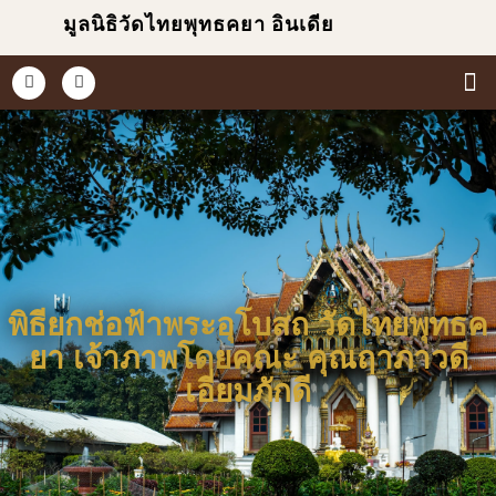
มูลนิธิวัดไทยพุทธคยา อินเดีย
หน้
เกี่ยวก
ข่า
ประม
พิธียกช่อฟ้าพระอุโบสถ วัดไทยพุทธค
ยา เจ้าภาพโดยคณะ คุณฤาภาวดี
เอี่ยมภักดี