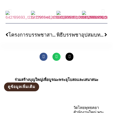
โครงการบรรพชาสามเณรอินเดีย ๓๕๐ รูป ณ ดินแดนพุทธภูมิ ณ วัดเวฬุวันมหาวิหาร (Veluvana Monastery) เมืองราชคฤห์ รัฐพิหาร ประเทศอินเดีย
พิธีบรรพชาอุปสมบทและพิธีถวายบาตร โครงการบรรพชาอุปสมบทเพื่อถวายพระราชกุศลแด่ สมเด็จพระนางเจ้าสิริกิติ์ พระบรมราชินีนาถ พระบรมราชชนนีพันปีหลวง ณ ปริมณฑลต้นพระศรีมหาโพธิ์ และวัดไทยพุทธคยา รัฐพิหาร สาธารณรัฐอินเดีย
ร่วมสร้างบุญใหญ่เพื่อบูรณะพระอุโบสถและเสนาสนะ
ดูข้อมูลเพิ่มเติม
วัดไทยพุทธคยา
สำนักงานใหญ่ พระ