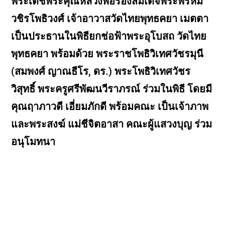
พระเดชพระคุณหลวงพ่อรองสมเด็จพระพรหม
วชิรโพธิวงศ์ เจ้าอาวาสวัดไทยพุทธคยา เมตตา
เป็นประธานในพิธียกช่อฟ้าพระอุโบสถ วัดไทย
พุทธคยา พร้อมด้วย พระราชโพธิวิเทศวัชรมุนี
(สมพงศ์ ญาณธีโร, ดร.) พระโพธิวิเทศวัชร
วิสุทธิ์ พระครูศรีพัฒนวีราภรณ์ ร่วมในพิธี โดยมี
คุณฤาภาวดี เอี่ยมภักดี พร้อมคณะ เป็นเจ้าภาพ
และพระสงฆ์ แม่ชีจิตอาสา คณะผู้แสวงบุญ ร่วม
อนุโมทนา