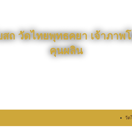
ุโบสถ วัดไทยพุทธคยา เจ้าภา
คุนผลิน
วัด