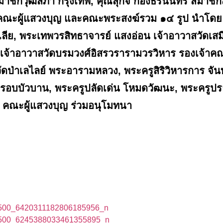
สมาชิกวุฒิสภา กรุงเทพ, คุณสุกิจ ก้องธรนินทร์ สมาชิ
ณะผู้แสวงบุญ และคณะพระสงฆ์รวม ๑๔ รูป นำโดย พร
รเลีย, พระเทพวรสิทธาจารย์ แสงอ่อน เจ้าอาวาสวัดเสม
จ้าอาวาสวัดบรมวงศ์อิสรวรารามวรวิหาร รองเจ้าคณะ
ป่าเลไลย์ พระอารามหลวง, พระครูสิริวิหารการ จันทร
รอบบัวบาน, พระครูปลัดเด่น โหมดวัฒนะ, พระครูปรา
าสา คณะผู้แสวงบุญ ร่วมอนุโมทนา