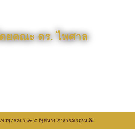
พโดยคณะ ดร. ไพศาล
ไทยพุทธคยา ๙๓๕​ รัฐพิหาร สาธารณรัฐอินเดีย