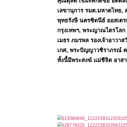
คุณดุสิต เขมะศักดิ์ชัย อดีต
เลขานุการ รมต.มหาดไทย, ค
พุทธรังษี นครซิดนีย์ ออสเต
กรุงเทพฯ, พระญาณไตรโลก เ
เมธร ภมรพล รองเจ้าอาวาสวัด
เกศ, พระปัญญาวชิราภรณ์ ค
ทั้งนี้มีพระสงฆ์ แม่ชีจิต อ