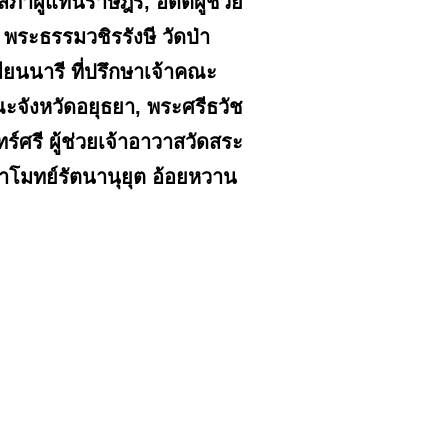
กสภาผู้แทนราษฎร, อดีตผู้ช่วย
ะธรรมวชิรรังษี วัดป่า
ียนนารี ที่ปรึกษาเจ้าคณะ
จังหวัดอยุธยา, พระศรีธวัช
์ศรี ผู้ช่วยเจ้าอาวาสวัดสระ
โมทย์รัตนานุยุต อ้อยหวาน