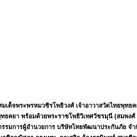
เด็จพระพรหมวชิรโพธิวงศ์ เจ้าอาวาสวัดไทยพุทธค
ุทธคยา พร้อมด้วยพระราชโพธิวิเทศวัชรมุนี (สมพงศ
 กรรมการผู้อำนวยการ บริษัทไทยพัฒนาประกันภัย จำ