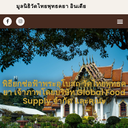
มูลนิธิวัดไทยพุทธคยา อินเดีย
หน้าแ
เกี่ยวกับเร
ข่าวแ
ประมวล
พิธียกช่อฟ้าพระอุโบสถ วัดไทยพุทธค
ยา เจ้าภาพโดยบริษัท Global Food
Supply จำกัด และคณะ