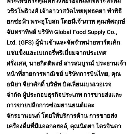
พระเดชพระคุณหลวงพ่อรองสมเด็จพระพรหม
วชิรโพธิวงศ์ เจ้าอาวาสวัดไทยพุทธคยา ทำพิธี
ยกช่อฟ้า พระอุโบสถ โดยมีเจ้าภาพ คุณทัศฤกษ์
จันทราทิพย์ บริษัท Global Food Supply Co.,
Ltd. (GFS) ผู้นำเข้าและจัดจำหน่ายทาร์ตเค้ก
แช่แข็งและเบเกอรี่พรีเมี่ยมจากประเทศ
ฝรั่งเศส, นายกิตติพงษ์ สารสมบูรณ์ ประธานเจ้า
หน้าที่สายการพาณิชย์ บริษัทการบินไทย, คุณ
ธนิยา จียาศักดิ์ บริษัท บิลเลี่ยนเบฟเวอเรจ
จำกัด ผู้ประกอบธุรกิจประเภท การขายส่งและ
การขายปลีกการซ่อมยานยนต์และ
จักรยานยนต์ โดยให้บริการด้าน การขายส่ง
เครื่องดื่มที่มีแอลกอฮอล์, คุณนิตยา ไตรจินดา