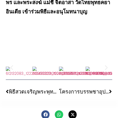
พร และพระสงฆ์ แม่ชี จิตอาสา วัดไทยพุทธคยา
อินเดีย เข้าร่วมพิธีและอนุโมทนาบุญ
พิธีสวดเจริญพระพุทธมนต์ส่งท้ายปี ๒๕๖๘ รับปีใหม่ ๒๕๖๙ ณ ใต้ต้นพระศรีมหาโพธิ์ พุทธคยา อินเดีย
โครงการบรรพชาอุปสมบท “มหาวชิราโพธิ” รุ่นที่ ๕ ณ วัดไทยพุทธคยา อินเดีย