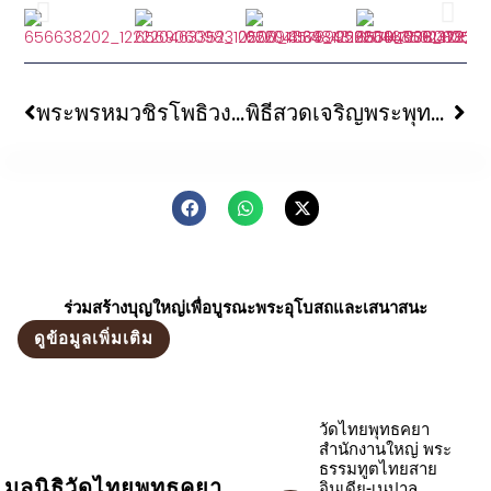
พระพรหมวชิรโพธิวงศ์ ตรวจเยี่ยมความก้าวหน้าการดำเนินงานก่อสร้างวัดพุทธภูมิเนรัญชรา
พิธีสวดเจริญพระพุทธมนต์ถวายพระพรชัยมงคลแด่พระบาทสมเด็จพระเจ้าอยู่หัว ในโครงการสรงน้ำทำความสะอาดพระมหาเจดีย์พุทธคยา
ร่วมสร้างบุญใหญ่เพื่อบูรณะพระอุโบสถและเสนาสนะ
ดูข้อมูลเพิ่มเติม
วัดไทยพุทธคยา
สำนักงานใหญ่ พระ
ธรรมทูตไทยสาย
มูลนิธิวัดไทยพุทธคยา
อินเดีย-เนปาล