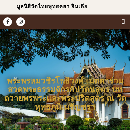
มูลนิธิวัดไทยพุทธคยา อินเดีย
หน้
เกี่ยวก
ข่า
ประม
พระพรหมวชิรโพธิวงศ์ เมตตาร่วม
สวดพระธรรมจักรกัปวัตนสูตร บท
ถวายพรพระและพระปริตสูตร ณ วัด
พุทธภูมิเนรัญชรา