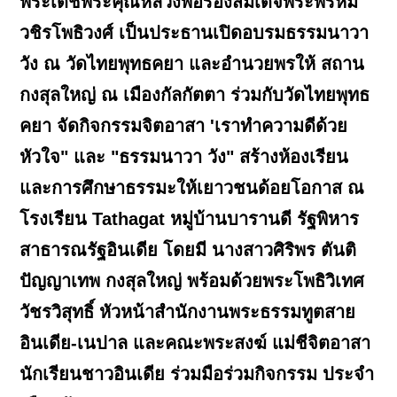
พระเดชพระคุณหลวงพ่อรองสมเด็จพระพรหม
วชิรโพธิวงศ์ เป็นประธานเปิดอบรมธรรมนาวา
วัง ณ วัดไทยพุทธคยา และอำนวยพรให้ สถาน
กงสุลใหญ่ ณ เมืองกัลกัตตา ร่วมกับวัดไทยพุทธ
คยา จัดกิจกรรมจิตอาสา 'เราทําความดีด้วย
หัวใจ" และ "ธรรมนาวา วัง" สร้างห้องเรียน
และการศึกษาธรรมะให้เยาวชนด้อยโอกาส ณ
โรงเรียน Tathagat หมู่บ้านบารานดี รัฐพิหาร
สาธารณรัฐอินเดีย โดยมี นางสาวศิริพร ตันติ
ปัญญาเทพ กงสุลใหญ่ พร้อมด้วยพระโพธิวิเทศ
วัชรวิสุทธิ์ หัวหน้าสํานักงานพระธรรมทูตสาย
อินเดีย-เนปาล และคณะพระสงฆ์ แม่ชีจิตอาสา
นักเรียนชาวอินเดีย ร่วมมือร่วมกิจกรรม ประจำ