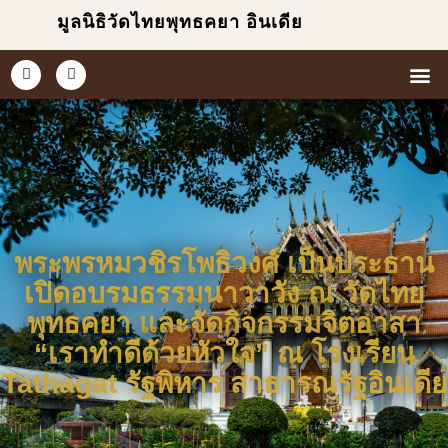
มูลนิธิวัดไทยพุทธคยา อินเดีย
หน้าแ
เกี่ยวกับเร
ข่าวแ
ประมวล
พระพรหมวชิรโพธิวงศ์ เป็นประธาน
เปิดอบรมธรรมนาวาวัง ณ วัดไทย
พุทธคยา และจัดกิจกรรมจิตอาสา
“เราทำดีด้วยหัวใจ” ณ โรงเรียน
Tathagat รัฐพิหาร สาธารณรัฐอินเดีย