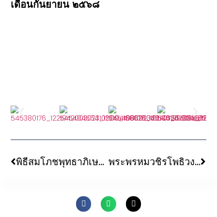
เดือนกันยายน ๒๕๖๘
พิธีสมโภชพุทธาภิเษกพระพุทธเมตตา วัดสุวรรณภูมิพุทธชยันตี
พระพรหมวชิรโพธิวงศ์ ร่วมพิธีทำบุญเจริญอายุวัฒนมงคลครบ ๘๐ ปี พระพรหมเสนาบดี เจ้าอาวาสวัดปทุมคงคาวรวิหาร ที่ปรึกษากรรมการมหาเถรสมาคม