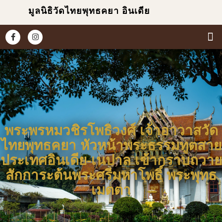
มูลนิธิวัดไทยพุทธคยา อินเดีย
หน้
เกี่ยวก
ข่า
ประม
พระพรหมวชิรโพธิวงศ์ เจ้าอาวาสวัด
ไทยพุทธคยา หัวหน้าพระธรรมทูตสาย
ประเทศอินเดีย-เนปาล เข้ากราบถวาย
สักการะต้นพระศรีมหาโพธิ์ พระพุทธ
เมตตา