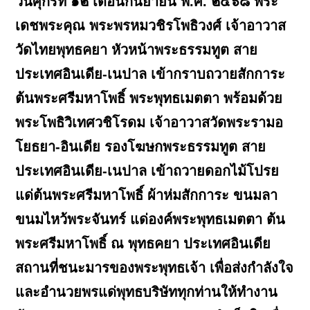
วันศุกร์ที่ ๑๒ เดือนกันยายน พ.ศ. ๒๕๖๘ พระ
เดชพระคุณ พระพรหมวชิรโพธิวงศ์ เจ้าอาวาส
วัดไทยพุทธคยา หัวหน้าพระธรรมทูต สาย
ประเทศอินเดีย-เนปาล เข้ากราบถวายสักการะ
ต้นพระศรีมหาโพธิ์ พระพุทธเมตตา พร้อมด้วย
พระโพธิวิเทศวชิโรดม เจ้าอาวาสวัดพระรามอ
โยธยา-อินเดีย รองโฆษกพระธรรมทูต สาย
ประเทศอินเดีย-เนปาล เข้าถวายดอกไม้โปรย
แด่ต้นพระศรีมหาโพธิ์ ผ้าห่มสักการะ ขนมลา
ขนมไหว้พระจันทร์ แด่องค์พระพุทธเมตตา ต้น
พระศรีมหาโพธิ์ ณ พุทธคยา ประเทศอินเดีย
สถานที่ชนะมารของพระพุทธเจ้า เพื่อส่งกำลังใจ
และอำนวยพรแด่พุทธบริษัททุกท่านให้ทำงาน