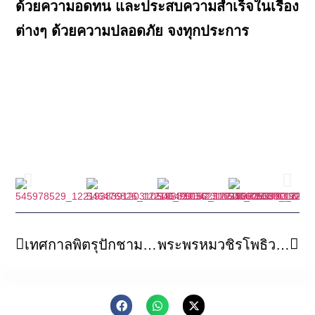
ด้วยความอดทน และประสบความสำเร็จในเรื่อง
ต่างๆ ด้วยความปลอดภัย จงทุกประการ
เทศกาลพิตรุปักชามหาสันกัม (Pitru Paksha Mela) ชาวอินเดียเดินทางมาที่มหาเจดีย์พุทธคยาและริมแม่น้ำพัลกุ เพื่ออุทิศบุญให้บรรพบุรุษ
พระพรหมวชิรโพธิวงศ์ เจ้าอาวาสวัดไทยพุทธคยา หัวหน้าพระธรรมทูต สายประเทศอินเดีย-เนปาล เข้าเยี่ยมถวายกำลังใจ วัดโภคัลพุทธวิหาร เดลี ประเทศอินเดีย