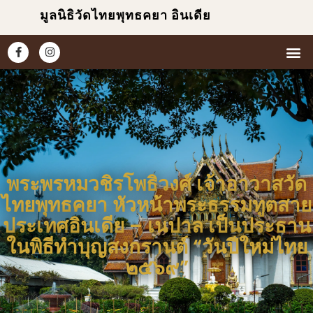
มูลนิธิวัดไทยพุทธคยา อินเดีย
หน้าแ
เกี่ยวกับเร
ข่าวแ
ประมวล
พระพรหมวชิรโพธิวงศ์ เจ้าอาวาสวัด
ไทยพุทธคยา หัวหน้าพระธรรมทูตสาย
ประเทศอินเดีย – เนปาล เป็นประธาน
ในพิธีทำบุญสงกรานต์ “วันปีใหม่ไทย
๒๕๖๙”