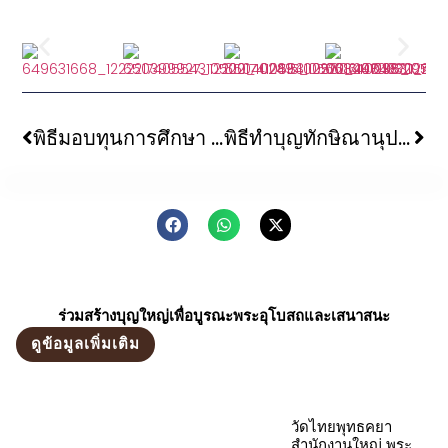
พิธีมอบทุนการศึกษา สมทบกองทุนภัตตาหารและสิ่งของสังฆทานถวายแด่พระนักศึกษา และนักศึกษาไทย ณ มหาวิทยาลัยบานารัสฮินดู เมืองพาราณสี ประเทศอินเดีย
พิธีทำบุญทักษิณานุปทาน อุทิศถวายอดีตพระมหาเถระและผู้อุปถัมภ์วัดไทยกุสินาราเฉลิมราชย์ ประจำปี ๒๕๖๙
ร่วมสร้างบุญใหญ่เพื่อบูรณะพระอุโบสถและเสนาสนะ
ดูข้อมูลเพิ่มเติม
วัดไทยพุทธคยา
สำนักงานใหญ่ พระ