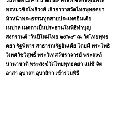
วันที่ ๑๓ เมษายน ๒๕๖๙ พระเดชพระคุณพระ
พรหมวชิรโพธิวงศ์ เจ้าอาวาสวัดไทยพุทธคยา
หัวหน้าพระธรรมทูตสายประเทศอินเดีย -
เนปาล เมตตาเป็นประธานในพิธีทำบุญ
สงกรานต์ "วันปีใหม่ไทย ๒๕๖๙" ณ วัดไทยพุทธ
คยา รัฐพิหาร สาธารณรัฐอินเดีย โดยมี พระโพธิ
วิเทศวัชวิสุทธิ์ พระวิเทศวัชราจารย์ พระสงฆ์
นานาชาติ พระสงฆ์วัดไทยพุทธคยา แม่ชี จิต
อาสา อุบาสก อุบาสิกา เข้าร่วมพิธี