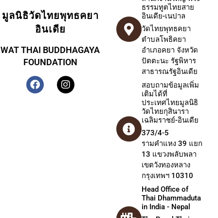
ธรรมทูตไทยสาย
มูลนิธิวัดไทยพุทธคยา
อินเดีย-เนปาล
อินเดีย
วัดไทยพุทธคยา
ตำบลโพธิคยา
WAT THAI BUDDHAGAYA
อำเภอคยา จังหวัด
ปัตตะนะ รัฐพิหาร
FOUNDATION
สาธารณรัฐอินเดีย
สอบถามข้อมูลเพิ่ม
เติมได้ที่
ประเทศไทยมูลนิธิ
วัดไทยกุสินารา
เฉลิมราชย์-อินเดีย
373/4-5
รามคำแหง 39 แยก
13 แขวงพลับพลา
เขตวังทองหลาง
กรุงเทพฯ 10310
Head Office of
Thai Dhammaduta
in India - Nepal