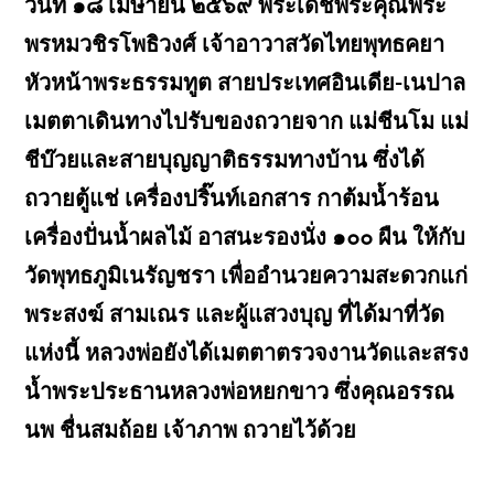
วันที่ ๑๘ เมษายน ๒๕๖๙ พระเดชพระคุณพระ
พรหมวชิรโพธิวงศ์ เจ้าอาวาสวัดไทยพุทธคยา
หัวหน้าพระธรรมทูต สายประเทศอินเดีย-เนปาล
เมตตาเดินทางไปรับของถวายจาก แม่ชีนโม แม่
ชีบ๊วยและสายบุญญาติธรรมทางบ้าน ซึ่งได้
ถวายตู้แช่ เครื่องปริ๊นท์เอกสาร กาต้มน้ำร้อน
เครื่องปั่นน้ำผลไม้ อาสนะรองนั่ง ๑๐๐ ผืน ให้กับ
วัดพุทธภูมิเนรัญชรา เพื่ออำนวยความสะดวกแก่
พระสงฆ์ สามเณร และผู้แสวงบุญ ที่ได้มาที่วัด
แห่งนี้ หลวงพ่อยังได้เมตตาตรวจงานวัดและสรง
น้ำพระประธานหลวงพ่อหยกขาว ซึ่งคุณอรรณ
นพ ชื่นสมถ้อย เจ้าภาพ ถวายไว้ด้วย