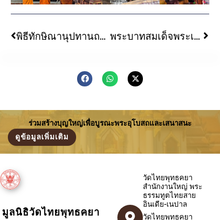
พิธีทักษิณานุปทานถวายพระมหาเถระ พิธีบำเพ็ญกุศลอุทิศบรรพบุรุษและญาติโยมที่มีคุณูปการต่อวัดไทยลุมพินี ประเทศเนปาล เนื่องในวันสงกรานต์ ประจำปี ๒๕๖๙
พระบาทสมเด็จพระเจ้าอยู่หัว มีพระบรมราชโองการพระราชทานสัญญาบัตร เลื่อนสมณศักดิ์พระราชาคณะ ให้ พระเมธีวรญาณ เป็น “พระราชญาณวชิรเวที”
ร่วมสร้างบุญใหญ่เพื่อบูรณะพระอุโบสถและเสนาสนะ
ดูข้อมูลเพิ่มเติม
วัดไทยพุทธคยา
สำนักงานใหญ่ พระ
ธรรมทูตไทยสาย
อินเดีย-เนปาล
มูลนิธิวัดไทยพุทธคยา
วัดไทยพุทธคยา