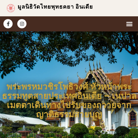
มูลนิธิวัดไทยพุทธคยา อินเดีย
หน้าแ
เกี่ยวกับเร
ข่าวแ
ประมวล
พระพรหมวชิรโพธิวงศ์ หัวหน้าพระ
ธรรมทูตสายประเทศอินเดีย – เนปาล
เมตตาเดินทางไปรับของถวายจาก
ญาติธรรมสายบุญ