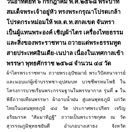
วันอาทิตย์ที่ ๖ กรกฎาคม พ.ศ.๒๕๖๘ พระบาท
สมเด็จพระเจ้าอยู่หัว ทรงพระกรุณาโปรดเกล้า
โปรดกระหม่อมให้ พล.ต.ท.สกลเขต จันทรา
เป็นผู้แทนพระองค์ เชิญผ้าไตร เครื่องไทยธรรม
และสิ่งของพระราชทาน ถวายแด่พระธรรมทูต
สายประเทศอินเดีย-เนปาล เนื่องในเทศกาลเข้า
พรรษา พุทธศักราช ๒๕๖๘ จำนวน ๔๔ วัด
ผ้าไตรพระราชทาน ถวายพระอุปัชฌาย์ พระวิปัสสนาจารย์
และมอบแก่ผู้เข้าบรรพชา-อุปสมบท บวชชีพรหมโพธิ ใน
โครงการบวชเรียนพระกรรมฐานในพรรษากาล รุ่นที่ ๑ ใน
พิธีถวายเทียนพรรษา ผ้าอาบน้ำฝน สู่แดนพุทธภูมิ แก่วัด
ไทยในแดนพุทธภูมิ ๔๔ วัด ประกาศพระปริตร เจริญ
อริยมรรค “สัมมาทิฏฐิ” ถวายเป็นพระราชกุศล ณ วัด
สุวรรณภูมิพุทธชยันตี อำเภอบางเสาธง จังหวัด