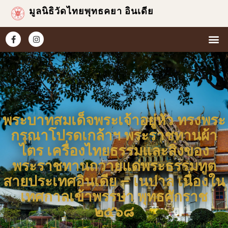
มูลนิธิวัดไทยพุทธคยา อินเดีย
หน้าแ
เกี่ยวกับเร
ข่าวแ
ประมวล
พระบาทสมเด็จพระเจ้าอยู่หัว ทรงพระ
กรุณาโปรดเกล้าฯ พระราชทานผ้า
ไตร เครื่องไทยธรรมและสิ่งของ
พระราชทานถวายแด่พระธรรมทูต
สายประเทศอินเดีย – เนปาล เนื่องใน
เทศกาลเข้าพรรษา พุทธศักราช
๒๕๖๘