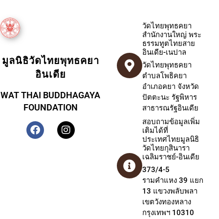
วัดไทยพุทธคยา
สำนักงานใหญ่ พระ
ธรรมทูตไทยสาย
อินเดีย-เนปาล
มูลนิธิวัดไทยพุทธคยา
วัดไทยพุทธคยา
อินเดีย
ตำบลโพธิคยา
อำเภอคยา จังหวัด
WAT THAI BUDDHAGAYA
ปัตตะนะ รัฐพิหาร
FOUNDATION
สาธารณรัฐอินเดีย
สอบถามข้อมูลเพิ่ม
เติมได้ที่
ประเทศไทยมูลนิธิ
วัดไทยกุสินารา
เฉลิมราชย์-อินเดีย
373/4-5
รามคำแหง 39 แยก
13 แขวงพลับพลา
เขตวังทองหลาง
กรุงเทพฯ 10310