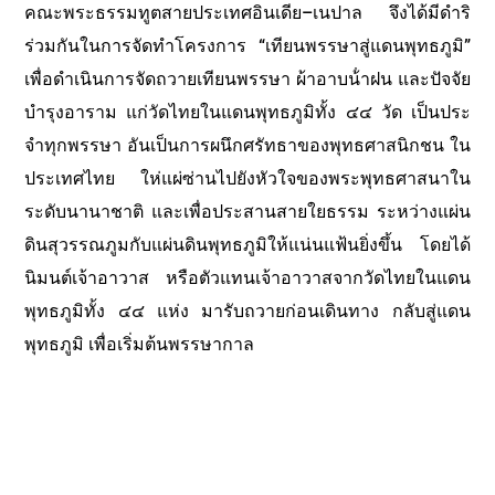
คณะพระธรรมทูตสายประเทศอินเดีย–เนปาล จึงได้มีดําริ
ร่วมกันในการจัดทําโครงการ “เทียนพรรษาสู่แดนพุทธภูมิ”
เพื่อดําเนินการจัดถวายเทียนพรรษา ผ้าอาบน้ําฝน และปัจจัย
บํารุงอาราม แก่วัดไทยในแดนพุทธภูมิทั้ง ๔๔ วัด เป็นประ
จําทุกพรรษา อันเป็นการผนึกศรัทธาของพุทธศาสนิกชน ใน
ประเทศไทย ให่แผ่ซ่านไปยังหัวใจของพระพุทธศาสนาใน
ระดับนานาชาติ และเพื่อประสานสายใยธรรม ระหว่างแผ่น
ดินสุวรรณภูมกับแผ่นดินพุทธภูมิให้แน่นแฟ้นยิ่งขึ้น โดยได้
นิมนต์เจ้าอาวาส หรือตัวแทนเจ้าอาวาสจากวัดไทยในแดน
พุทธภูมิทั้ง ๔๔ แห่ง มารับถวายก่อนเดินทาง กลับสู่แดน
พุทธภูมิ เพื่อเริ่มต้นพรรษากาล