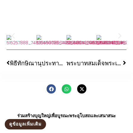
พิธีทักษิณานุประทาน อุทิศถวายอดีตเจ้าอาวาสวัดนาคปรก
พระบาทสมเด็จพระเจ้าอยู่หัว และสมเด็จพระนางเจ้าฯ พระบรมราชินี เสด็จพระราชดำเนินไปในการพระราชพิธีทรงบำเพ็ญพระราชกุศล เนื่องในวันอาสาฬหบูชา พุทธศักราช ๒๕๖๘
ร่วมสร้างบุญใหญ่เพื่อบูรณะพระอุโบสถและเสนาสนะ
ดูข้อมูลเพิ่มเติม