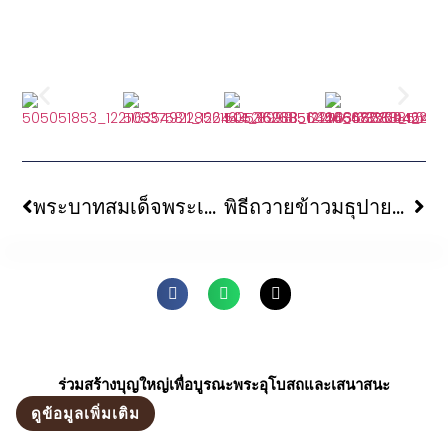
พระบาทสมเด็จพระเจ้าอยู่หัว และสมเด็จพระนางเจ้าฯ พระบรมราชินี เสด็จพระราชดำเนินไปทรงบำเพ็ญพระราชกุศลเนื่องในศุภมงคลเฉลิมพระชนมพรรษา ๔๗ พรรษา สมเด็จพระนางเจ้าฯ พระบรมราชินี
พิธีถวายข้าวมธุปายาส แด่องค์พระพุทธเมตตา ถวายดอกไม้แด่ต้นพระศรีมหาโพธิ์
ร่วมสร้างบุญใหญ่เพื่อบูรณะพระอุโบสถและเสนาสนะ
ดูข้อมูลเพิ่มเติม