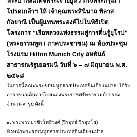
พระบาทสมเด็จพระเจ้าอยู่หัว ทรงพระกรุณา
โปรดเกล้าฯ ให้ เจ้าคุณพระสินีนาถ พิลาส
กัลยาณี เป็นผู้แทนพระองค์ไปในพิธีเปิด
โครงการ “เรือหลวงแห่งธรรมสู่การตื่นรู้ยุโรป”
(พระธรรมทูต / ภาคประชาชน) ณ ห้องประชุม
โรงแรม Hilton Munich City สหพันธ์
สาธารณรัฐเยอรมนี วันที่ ๖ – ๗ มิถุนายน พ.ศ.
๒๕๖๘
ในการนี้คณะพระธรรมทูตสายประเทศอินเดีย-เนปาล ได้รับ
อาราธนาเดินทางไปสนองพระราชศรัทธาร่วมกิจกรรม
จำนวน ๙ รูป ดังนี้
๑. พระพรหมวชิรโพธิวงศ์ (วีรยุทธ์ วีรยุทฺโธ)
หัวหน้าพระธรรมทูตสายประเทศอินเดีย-เนปาล