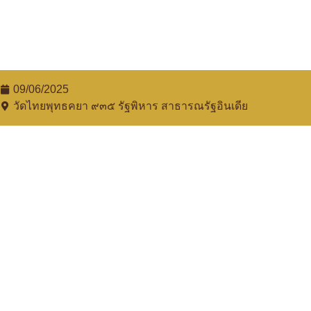
09/06/2025
วัดไทยพุทธคยา ๙๓๕​ รัฐพิหาร สาธารณรัฐอินเดีย