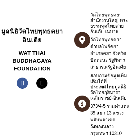
วัดไทยพุทธคยา
สำนักงานใหญ่ พระ
ธรรมทูตไทยสาย
มูลนิธิวัดไทยพุทธคยา
อินเดีย-เนปาล
อินเดีย
วัดไทยพุทธคยา
ตำบลโพธิคยา
WAT THAI
อำเภอคยา จังหวัด
ปัตตะนะ รัฐพิหาร
BUDDHAGAYA
สาธารณรัฐอินเดีย
FOUNDATION
สอบถามข้อมูลเพิ่ม
เติมได้ที่
ประเทศไทยมูลนิธิ
วัดไทยกุสินารา
เฉลิมราชย์-อินเดีย
373/4-5 รามคำแหง
39 แยก 13 แขวง
พลับพลาเขต
วังทองหลาง
กรุงเทพฯ 10310