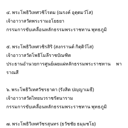
๔. พระโพธิวิเทศวชิโรดม (ณรงค์ อุตฺตมวํโส)
เจ้าอาวาสวัดพระรามอโยธยา
กรรมการขับเคลื่อนหลักธรรมพระราชทาน พุทธภูมิ
๕. พระโพธิวิเทศวชิรสิริ (สงกรานต์ กิตฺติวํโส)
เจ้าอาวาสวัดโพธิโมลีราชบัณฑิต
ประธานอำนวยการศูนย์เผยแผ่หลักธรรมพระราชทาน พา
ราณสี
๖. พระโพธิวิเทศวัชรธาดา (รังสิต ปญฺญาเมธี)
เจ้าอาวาสวัดไทยนวราชรัตนาราม
กรรมการขับเคลื่อนหลักธรรมพระราชทาน พุทธภูมิ
๗. พระโพธิวิเทศวัชรสุนทร (ธวัชชัย ธมฺมชโย)