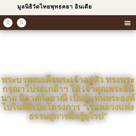
มูลนิธิวัดไทยพุทธคยา อินเดีย
หน้าแ
เกี่ยวกับเร
ข่าวแ
ประมวล
พระบาทสมเด็จพระเจ้าอยู่หัว ทรงพระ
กรุณาโปรดเกล้าฯ ให้ เจ้าคุณพระสินี
นาถ พิลาสกัลยาณี เป็นผู้แทนพระองค์
ไปในพิธีเปิดโครงการ “เรือหลวงแห่ง
ธรรมสู่การตื่นรู้ยุโรป”