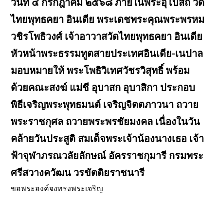
วันที่ ๔ กรกฎาคม ๒๕๖๘ ภายในพระอุโบสถ วัด
ไทยพุทธคยา อินเดีย พระเดชพระคุณพระพรหม
วชิรโพธิวงศ์ เจ้าอาวาสวัดไทยพุทธคยา อินเดีย
หัวหน้าพระธรรมทูตสายประเทศอินเดีย-เนปาล
มอบหมายให้ พระโพธิวิเทศวัชรวิสุทธิ์ พร้อม
ด้วยคณะสงฆ์ แม่ชี อุบาสก อุบาสิกา ประกอบ
พิธีเจริญพระพุทธมนต์ เจริญจิตตภาวนา ถวาย
พระราชกุศล ถวายพระพรชัยมงคล เนื่องในวัน
คล้ายวันประสูติ สมเด็จพระเจ้าน้องนางเธอ เจ้า
ฟ้าจุฬาภรณวลัยลักษณ์ อัครราชกุมารี กรมพระ
ศรีสวางควัฒน วรขัตติยราชนารี
ขอพระองค์จงทรงพระเจริญ