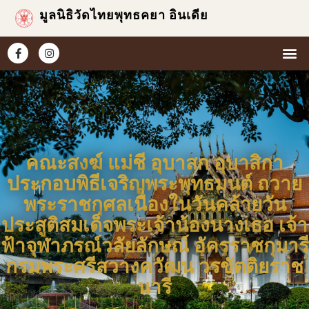
มูลนิธิวัดไทยพุทธคยา อินเดีย
หน้าแ
เกี่ยวกับเร
ข่าวแ
ประมวล
คณะสงฆ์ แม่ชี อุบาสก อุบาสิกา
ประกอบพิธีเจริญพระพุทธมนต์ ถวาย
พระราชกุศลเนื่องในวันคล้ายวัน
ประสูติสมเด็จพระเจ้าน้องนางเธอ เจ้า
ฟ้าจุฬาภรณ์วลัยลักษณ์ อัครราชกุมารี
กรมพระศรีสวางควัฒน วรขัตติยราช
นารี