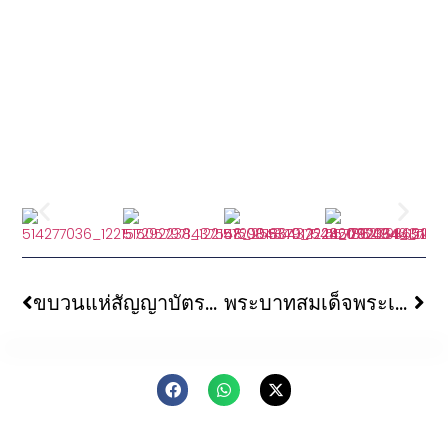
ขบวนแห่สัญญาบัตรพัดยศและถวายมุทิตาสักการะเนื่องในโอกาสที่ได้รับพระราชทานเลือนสมณศักดิ์ พระธรรมทูตสายอินเดีย – เนปาล
พระบาทสมเด็จพระเจ้าอยู่หัวฯ ทรงพระกรุณาโปรดเกล้าฯ พระราชทานผ้าไตรและพระราชกระแสอนุโมทนา แด่คณะพระธรรมทูตสายประเทศอินเดีย-เนปาล ตามโครงการ “เรือหลวงแห่งธรรม สู่การตื่นรู้ ยุโรป” ภาคพระธรรมทูต