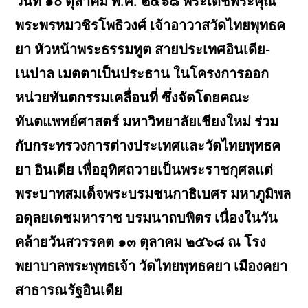
วันที่ ๑๐ ตุลาคม พ.ศ. ๒๕๖๘ พระเดชพระคุณ
พระพรหมวชิรโพธิวงศ์ เจ้าอาวาสวัดไทยพุทธค
ยา หัวหน้าพระธรรมทูต สายประเทศอินเดีย-
เนปาล เมตตาเป็นประธาน ในโครงการออก
หน่วยทันตกรรมเคลื่อนที่ ซึ่งจัดโดยคณะ
ทันตแพทย์ศาสตร์ มหาวิทยาลัยเชียงใหม่ ร่วม
กับกระทรวงการต่างประเทศและวัดไทยพุทธค
ยา อินเดีย เพื่ออุทิศถวายเป็นพระราชกุศลแด่
พระบาทสมเด็จพระบรมชนกาธิเบศร มหาภูมิพล
อดุลยเดชมหาราช บรมนาถบพิตร เนื่องในวัน
คล้ายวันสวรรคต ๑๓ ตุลาคม ๒๕๖๘ ณ โรง
พยาบาลพระพุทธเจ้า วัดไทยพุทธคยา เมืองคยา
สาธารณรัฐอินเดีย