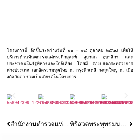
โครงการนี้ จัดขึ้นระหว่างวันที่ ๑๐ – ๑๔ ตุลาคม ๒๕๖๘ เพื่อให้
บริการด้านทันตกรรมแด่พระภิกษุสงฆ์ อุบาสก อุบาสิกา และ
ประชาชนในรัฐพิหารและใกล้เคียง โดยมี รองปลัดกระทรวงการ
ต่างประเทศ เอกอัครราชทูตไทย ณ กรุงนิวเดลี กงสุลใหญ่ ณ เมือ
งกัลกัตตา ร่วมเป็นเกียรติในโครงการ
สำนักงานตำรวจแห่งชาติจัดพิธีอุปสมบทหมู่ ณ วัดไทยพุทธคยา ถวายเป็นพระราชกุศลแด่พระบาทสมเด็จพระบรมชนกาธิเบศร มหาภูมิพลอดุลยเดชมหาราช บรมนาถบพิตร เนื่องในวันคล้ายวันสวรรคต ๑๓ ตุลาคม ๒๕๖๘
พิธีสวดพระพุทธมนต์ และถวายดอกไม้แด่ต้นพระศรีมหาโพธิ์ พุทธคยา เนื่องในวันคล้ายวันสวรรคต พระบาทสมเด็จพระบรมชนกาธิเบศร มหาภูมิพลอดุลยเดชมหาราช บรมนาถบพิตร ๑๓ ตุลาคม ๒๕๖๘ ณ ต้นพระศรีมหาโพธิ์ พุทธคยา ประเทศอินเดีย